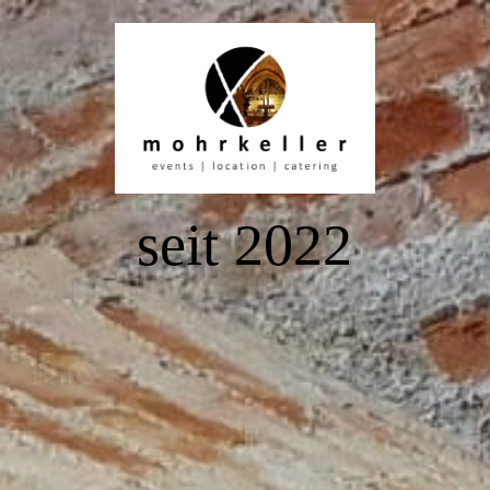
Über uns
Catering
seit 2022
Location
Events
Wangen im Allgäu
Kontakt